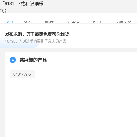
「6131-下载和记娱乐
"));
综合
分类
品牌
所在地
价格
商铺等级
发布求购，万千商家免费帮你找货
167980 人通过求购买到了急需的产品
感兴趣的产品
6131-59-5