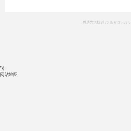
丁香通为您找到 70 条 6131-5
"));
网站地图