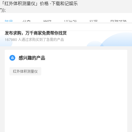
「红外体积测量仪」价格 -下载和记娱乐
"));
综合
分类
品牌
所在地
价格
商铺等级
发布求购，万千商家免费帮你找货
167980 人通过求购买到了急需的产品
感兴趣的产品
红外体积测量仪