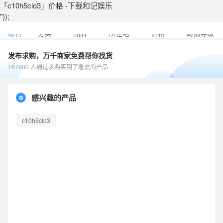
「c10h5clo3」价格 -下载和记娱乐
"));
综合
分类
品牌
所在地
价格
商铺等级
发布求购，万千商家免费帮你找货
167980 人通过求购买到了急需的产品
感兴趣的产品
c10h5clo3