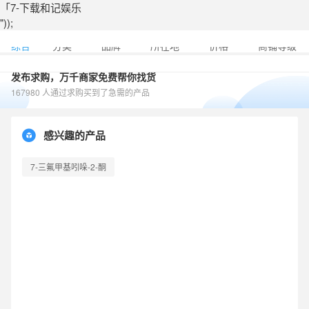
「7-下载和记娱乐
"));
综合
分类
品牌
所在地
价格
商铺等级
发布求购，万千商家免费帮你找货
167980 人通过求购买到了急需的产品
感兴趣的产品
7-三氟甲基吲哚-2-酮