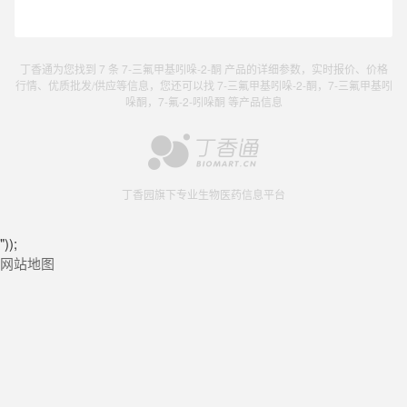
丁香通为您找到 7 条 7-三氟甲基吲哚-2-酮 产品的详细参数，实时报价、价格
行情、优质批发/供应等信息，您还可以找 7-三氟甲基吲哚-2-酮，7-三氟甲基吲
哚酮，7-氟-2-吲哚酮 等产品信息
丁香园旗下专业生物医药信息平台
"));
网站地图