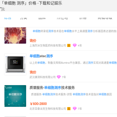
「单细胞 测序」价格 -下载和记娱乐
"));
综合
分类
品牌
所在地
价格
商铺等级
单细胞
测序
服务（single cell rna sequenc
研选
文献支持
单细胞
转录组
测序
技术是在
单细胞
水平上高通量
测序
分析基因表达谱的技
询价
上海烈冰生物医药科技有限公司
品
4年
单细胞
atac
测序
以上的
单细胞
，制备文库和illumina平台兼容，通过
测序
实现对高通量
单细胞
询价
武汉康测科技有限公司
7年
质谱服务-
单细胞
测序
技术服务
质谱服务-
单细胞
测序
技术服务-详情
单细胞
测序
技术是指对
单细胞
基因
￥600-2800
北京百泰派克生物科技有限公司
品
7年