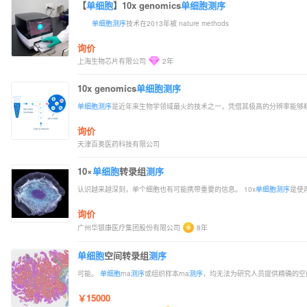
【
单细胞
】10x genomics
单细胞
测序
单细胞
测序
技术在2013年被 nature methods
询价
上海生物芯片有限公司
2年
10x genomics
单细胞
测序
单细胞
测序
是近年来生物学领域最火的技术之一，凭借其极高的分辨率能够
询价
天津百奥医药科技有限公司
10×
单细胞
转录组
测序
认识越来越深刻，单个细胞也有可能携带重要的信息。 10x
单细胞
测序
是使用
询价
广州华银康医疗集团股份有限公司
8年
单细胞
空间转录组
测序
可能。
单细胞
rna
测序
或组织样本rna
测序
，均无法为研究人员提供精确的空
￥15000