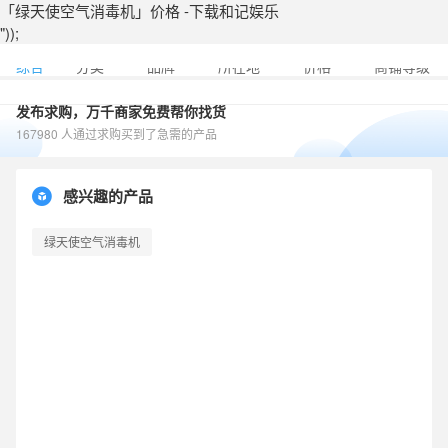
「绿天使空气消毒机」价格 -下载和记娱乐
"));
综合
分类
品牌
所在地
价格
商铺等级
发布求购，万千商家免费帮你找货
167980 人通过求购买到了急需的产品
感兴趣的产品
绿天使空气消毒机