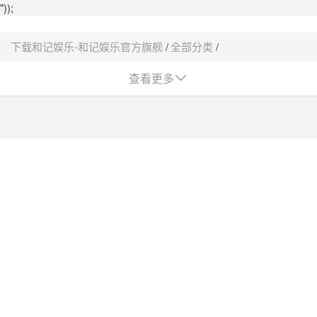
"));
下载和记娱乐-和记娱乐官方旗舰
全部分类
实验室仪器 / 设备
临床检验设备
血气分析系统采购平台-下载和记娱乐
查看更多