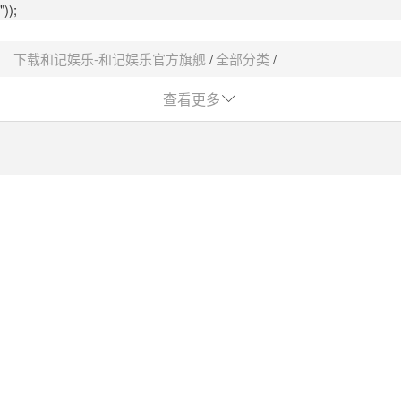
"));
下载和记娱乐-和记娱乐官方旗舰
全部分类
实验室仪器设备价格-下载和记娱乐
查看更多