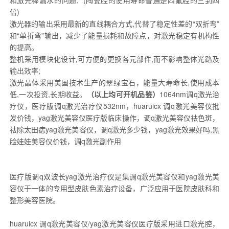
倍
)
激光器的输出采用最新的直线耦合方式
,
代替了稳定性差的“双折弯”
和“单折弯”输出，减少了能量损耗和故障点，对激光稳定有机构性
的提高。
整机采用模块化设计
,
可方便的更换各元部件
,
而不影响整体光路及
输出效率
;
激光晶体采用美国技术生产的翠绿宝石，能量大寿命长
,
使用成本
低
,
一次投资
,
长期收益
。
（以上均可开机品鉴）
1064nm
调q激光治
疗仪，医疗版调q激光治疗仪532nm，huaruicx 调q激光美容仪批
发价钱，yag激光美容仪医疗版临床操作，调q激光美容仪祛色斑，
祛除太田痣yag激光美容仪，
调
q
激光多少钱，
yag
激光效果好吗
,
黑
脸娃娃美容仪价钱，调
q
激光副作用
医疗版调q双波长yag激光治疗仪是集调q激光美容仪和yag激光美
容仪于一体的专用型皮肤色素治疗设备，广泛应用于医院皮肤科和
整形美容医院。
huaruicx
调q激光美容仪/yag激光美容仪医疗版采用进口激光腔，