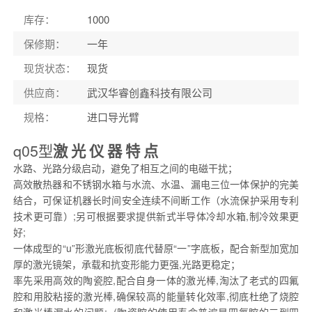
库存：
1000
保修期：
一年
现货状态：
现货
供应商：
武汉华睿创鑫科技有限公司
规格：
进口导光臂
q05
型
激
光
仪
器
特
点
水路、光路分级启动，避免了相互之间的电磁干扰；
高效散热器和不锈钢水箱与水流、水温、漏电三位一体保护的完美
结合，可保证机器长时间安全连续不间断工作（水流保护采用专利
技术更可靠）
;
另可根据要求提供新式半导体冷却水箱
,
制冷效果更
好
;
一体成型的“
u
”形激光底板彻底代替原“一”字底板，配合新型加宽加
厚的激光镜架，承载和抗变形能力更强
,
光路更稳定；
率先采用高效的陶瓷腔
,
配合自身一体的激光棒
,
淘汰了老式的四氟
腔和用胶粘接的激光棒
,
确保较高的能量转化效率
,
彻底杜绝了烧腔
和激光棒漏水的问题
; (
陶瓷腔的使用寿命普遍是四氟腔的三到四