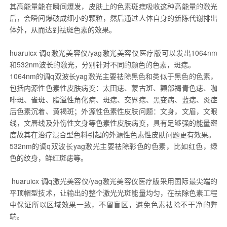
其高能量能在瞬间爆发，皮肤上的色素斑痣吸收这种高能量的激光
后，会瞬间爆破成细小的颗粒，然后通过人体自身的新陈代谢排出
体外，从而达到祛斑色素的效果。
huaruicx
调q激光美容仪/yag激光美容仪医疗版可以发出1064nm
和532nm波长的激光，分别针对不同的颜色的色素，斑痣。
1064nm
的调q双波长yag激光主要祛除黑色和类似于黑色的色素，
包括内源性色素性皮肤病变：太田痣、蒙古斑、颧部褐青色痣、咖
啡斑、雀斑、脂溢性角化病、斑痣、交界痣、黑变病、蓝痣、炎症
后色素沉着、黄褐斑；外源性色素性皮肤问题：文身，文眉，文眼
线，文唇线及外伤性文身等色素性皮肤病变，具有足够强的能量密
度故其在治疗混合型色料引起的外源性色素性皮肤问题更有效果。
532nm
的调q双波长yag激光主要祛除彩色的色素，比如红色，绿
色的纹身，鲜红斑痣等。
huaruicx
调q激光美容仪/yag激光美容仪医疗版采用国际最尖端的
平顶帽型技术，让输出的整个激光光斑能量均匀，在祛除色素工程
中保证所以区域效果一致，不留盲区，避免色素祛除不干净的弊
端。