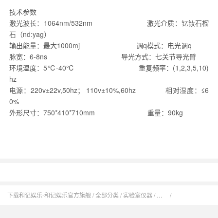
技术参数
激光波长：1064nm/532nm 激光介质：钇钕石榴
石（nd:yag）
输出能量：最大1000mj 调q模式：电光调q
脉宽：6-8ns 导光方式：七关节导光臂
环境温度：5℃-40℃ 重复频率：(1,2,3,5,10)
hz
电源：220v±22v,50hz； 110v±10%,60hz 相对湿度：≤6
0%
外形尺寸：750*410*710mm 重量：90kg
下载和记娱乐-和记娱乐官方旗舰
全部分类
实验室仪器 / 设备
厂家双波长调q激光治疗仪品牌招商