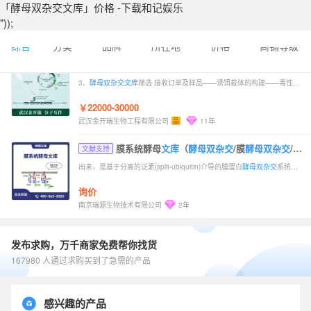
「酵母双杂交文库」价格 -下载和记娱乐
"));
综合
分类
品牌
所在地
价格
商铺等级
酵母单杂交（y1h）酵母单/双杂交-酵母
文库
构建/
文献支持
3、
酵母双杂交
文库
筛选 接收订单及样品——诱饵载体的构建——毒性检测——测定
￥22000-30000
武汉金开瑞生物工程有限公司
品
11年
膜系统酵母
文库
（
酵母双杂交
/膜
酵母双杂交
/膜系统
文献支持
出来，是基于分离的泛素(split-ubiquitin)介导的膜蛋白
酵母双杂交
系统，泛素
询价
南京瑞源生物技术有限公司
2年
发布求购，万千商家免费帮你找货
167980 人通过求购买到了急需的产品
感兴趣的产品