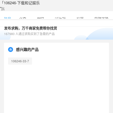
「106246-下载和记娱乐
"));
综合
分类
品牌
所在地
价格
商铺等级
发布求购，万千商家免费帮你找货
167980 人通过求购买到了急需的产品
感兴趣的产品
106246-33-7