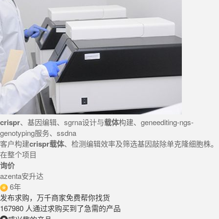
crispr
、基因编辑、sgrna设计与
载体
构建、geneediting-ngs-
genotyping服务、ssdna
客户构建
crispr
载体
、检测编辑效率及筛选基因敲除单克隆细胞株。
在整个项目
询价
azenta安升达
6年
发布求购，万千商家免费帮你找货
167980 人通过求购买到了急需的产品