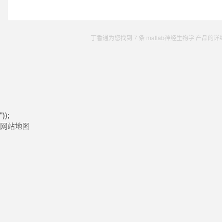
丁香通为您找到 7 条 matlab神经生物学 产品
"));
网站地图