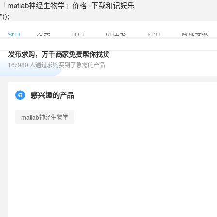
「matlab神经生物学」价格 -下载和记娱乐
"));
综合
分类
品牌
所在地
价格
商铺等级
发布求购，万千商家免费帮你找货
167980 人通过求购买到了急需的产品
感兴趣的产品
matlab神经生物学