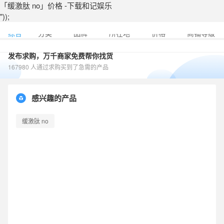
「缓激肽 no」价格 -下载和记娱乐
"));
综合
分类
品牌
所在地
价格
商铺等级
发布求购，万千商家免费帮你找货
167980 人通过求购买到了急需的产品
感兴趣的产品
缓激肽 no