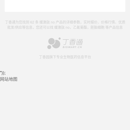
丁香通为您找到 62 条 缓激肽 no 产品的详细参数，实时报价、价格行情、优质
批发/供应等信息，您还可以找 缓激肽 no，乙氰菊酯，胚胎细胞 等产品信息
丁香园旗下专业生物医药信息平台
"));
网站地图