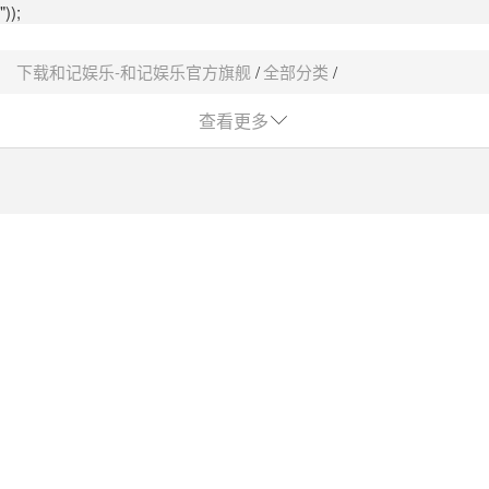
"));
下载和记娱乐-和记娱乐官方旗舰
全部分类
细胞库 / 细胞培养
atcc细胞采购平台-下载和记娱乐
查看更多