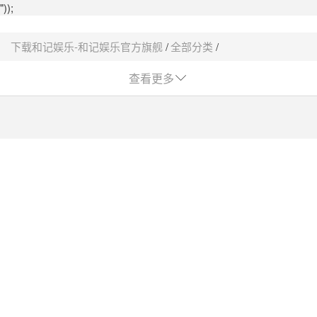
"));
下载和记娱乐-和记娱乐官方旗舰
全部分类
耗材
pcr耗材采购平台-下载和记娱乐
查看更多