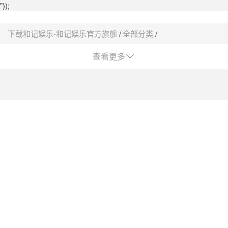
"));
下载和记娱乐-和记娱乐官方旗舰
全部分类
体外诊断
poct
心血管类采购平台-下载和记娱乐
查看更多