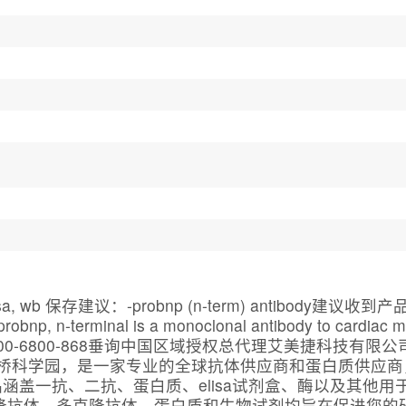
wb 保存建议：-probnp (n-term) antibody建议收到产品
o probnp, n-terminal is a monoclonal antibody to ca
0-6800-868垂询中国区域授权总代理艾美捷科技有
桥的剑桥科学园，是一家专业的全球抗体供应商和蛋白质供应
涵盖一抗、二抗、蛋白质、elisa试剂盒、酶以及其他
克隆抗体，多克隆抗体，蛋白质和生物试剂均旨在促进您的