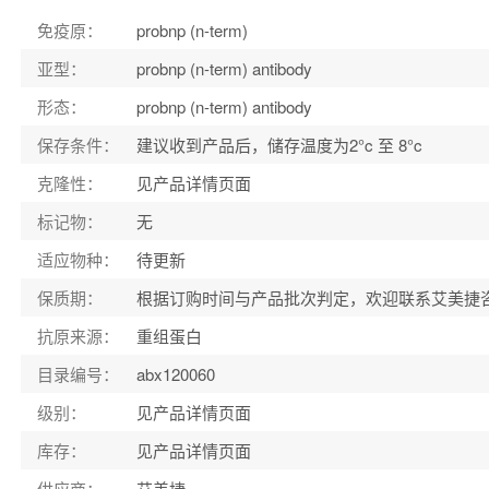
免疫原：
probnp (n-term)
亚型：
probnp (n-term) antibody
形态：
probnp (n-term) antibody
保存条件：
建议收到产品后，储存温度为2°c 至 8°c
克隆性：
见产品详情页面
标记物：
无
适应物种：
待更新
保质期：
根据订购时间与产品批次判定，欢迎联系艾美捷
抗原来源：
重组蛋白
目录编号：
abx120060
级别：
见产品详情页面
库存：
见产品详情页面
供应商：
艾美捷