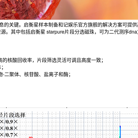
信息的关键。启衡星样本制备和记娱乐官方旗舰的解决方案
可提供
。其中包括启衡星 starpure片段分选磁珠，可为二代测序dn
提供更高的核酸回收率，片段筛选灵活可调且高度
一致
；
本
；
物-二聚体、核苷酸、盐离子和酶
；