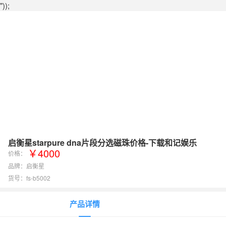
"));
启衡星starpure dna片段分选磁珠价格-下载和记娱乐
￥4000
价格：
品牌：启衡星
货号：fs-b5002
产品详情