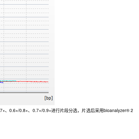
6×/0.8×、0.7×/0.9×进行片段分选，片选后采用bioanalyzer® 2