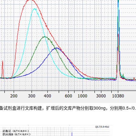
库制备试剂盒进行文库构建，扩增后的文库产物分别取300ng，分别用0.5×/0.7×、0.