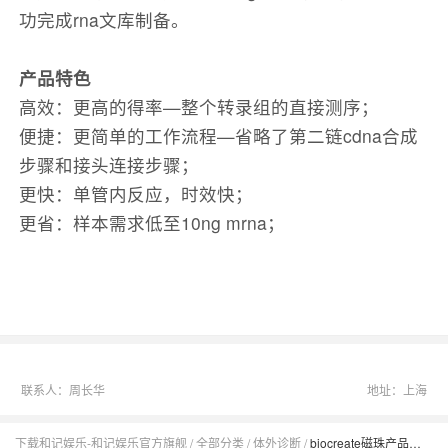
功完成rna文库制备。
产品特色
高效：更高的得率—整个转录组的直接测序；
便捷：更简单的工作流程—省略了第二链cdna合成
步骤和接头连接步骤；
更快：单管内反应，时效快；
更省：样本需求低至10ng mrna；
联系人：周长华
地址：上海
下载和记娱乐-和记娱乐官方旗舰
全部分类
体外诊断
biocreate磁珠产品—ngs文库制备更高效