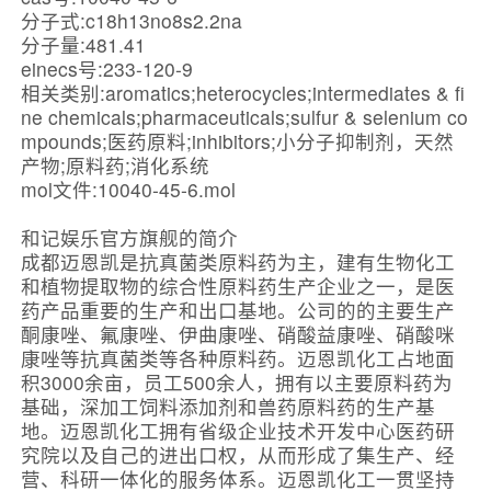
分子式:c18h13no8s2.2na
分子量:481.41
einecs号:233-120-9
相关类别:aromatics;heterocycles;intermediates & fi
ne chemicals;pharmaceuticals;sulfur & selenium co
mpounds;医药原料;inhibitors;小分子抑制剂，天然
产物;原料药;消化系统
mol文件:10040-45-6.mol
和记娱乐官方旗舰的简介
成都迈恩凯是抗真菌类原料药为主，建有生物化工
和植物提取物的综合性原料药生产企业之一，是医
药产品重要的生产和出口基地。公司的的主要生产
酮康唑、氟康唑、伊曲康唑、硝酸益康唑、硝酸咪
康唑等抗真菌类等各种原料药。迈恩凯化工占地面
积3000余亩，员工500余人，拥有以主要原料药为
基础，深加工饲料添加剂和兽药原料药的生产基
地。迈恩凯化工拥有省级企业技术开发中心医药研
究院以及自己的进出口权，从而形成了集生产、经
营、科研一体化的服务体系。迈恩凯化工一贯坚持