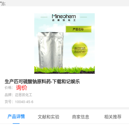
"));
生产匹可硫酸钠原料药-下载和记娱乐
询价
价格：
品牌：迈恩凯化工
货号：10040-45-6
产品详情
文献和实验
商家信息
相关推荐