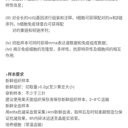
样性信息；
(iii) 对全长的v(d)j基因进行组装和注释，t细胞可获得配对的α和β链
序列，b细胞免疫球蛋白可获得配
对的重链和轻链序列；
(iv) 同批样本可同时获得mrna表达谱数据和免疫组库数据；
(ivi) 揭示免疫细胞的克隆型，多样性，抗原特异性及细胞间的相互
作用;
>样本要求
新鲜组织样本
新鲜组织：切取量>0.2g(至少黄豆大小)
穿刺样本：不少于三针
建议使用美天旎组织保存液保存新鲜组织样本，2~8℃运输
新鲜全血样本
用edta抗凝采血管采集≥4ml新鲜血液，取样后及时轻柔颠倒混匀保
证抗凝效果，8h内碎冰运送至晶能实验室。
培养细胞（常温运输）