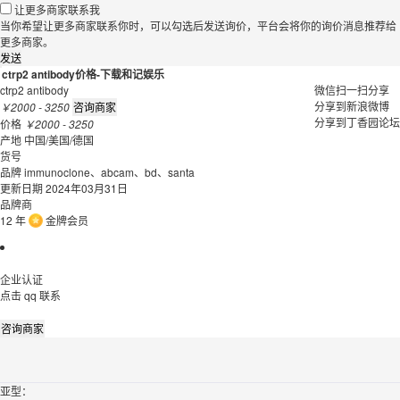
让更多商家联系我
当你希望让更多商家联系你时，可以勾选后发送询价，平台会将你的询价消息推荐给
更多商家。
发送
ctrp2 antibody价格-下载和记娱乐
ctrp2 antibody
微信扫一扫分享
分享到新浪微博
￥2000 - 3250
咨询商家
分享到丁香园论坛
价格
￥2000 - 3250
产地
中国/美国/德国
货号
品牌
immunoclone、abcam、bd、santa
更新日期
2024年03月31日
品牌商
12 年
金牌会员
企业认证
点击 qq 联系
咨询商家
亚型：