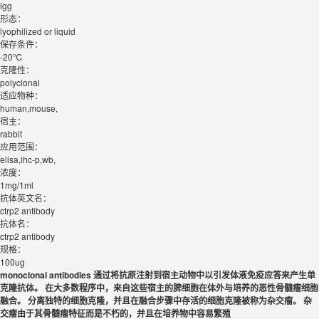
igg
形态：
lyophilized or liquid
保存条件：
-20℃
克隆性：
polyclonal
适应物种：
human,mouse,
宿主：
rabbit
应用范围：
elisa,ihc-p,wb,
浓度：
1mg/1ml
抗体英文名：
ctrp2 antibody
抗体名：
ctrp2 antibody
规格：
100ug
monoclonal antibodies
通过将抗原注射到宿主动物中以引发体液免疫应答来产生单
克隆抗体。
在大多数程序中，来自这些宿主的脾细胞在体外与培养的恶性骨髓瘤细胞
融合。
分离独特的细胞克隆，并且在融合步骤中存活的细胞克隆被称为杂交瘤。
杂
交瘤由于其骨髓瘤特征而是不朽的，并且在培养物中容易繁殖