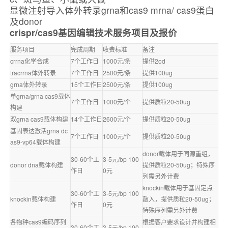
显微注射导入体外转录grna和cas9 mrna/ cas9蛋白
及donor
crispr/cas9基因编辑技术服务项目及报价
服务项目
完成周期
收费标准
备注
crrna化学合成
7个工作日
1000元/条
提供2od
tracrrna体外转录
7个工作日
2500元/条
提供100ug
grna体外转录
15个工作日
2500元/条
提供100ug
单grna/grna cas9载体
7个工作日
1000元/个
提供质粒20-50ug
构建
双grna cas9载体构建
14个工作日
2600元/个
提供质粒20-50ug
基因表达激活grna dc
7个工作日
1000元/个
提供质粒20-50ug
as9-vp64载体构建
donor载体用于同源重组，
30-60个工
3-5元/bp 100
donor dna载体构建
提供质粒20-50ug；特殊序
作日
0元
列需另外计费
knockin载体用于基因定点
30-60个工
3-5元/bp 100
knockin载体构建
敲入，提供质粒20-50ug；
作日
0元
特殊序列需另外计费
各物种cas9编码序列
根据客户要求设计并构建相
30-60个工
3-5元/bp 100