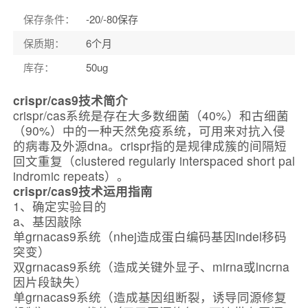
保存条件：
-20/-80保存
保质期：
6个月
库存：
50ug
crispr/cas9
技术简介
crispr/cas系统是存在大多数细菌（40%）和古细菌
（90%）中的一种天然免疫系统，可用来对抗入侵
的病毒及外源dna。crispr指的是规律成簇的间隔短
回文重复（clustered regularly interspaced short pal
indromic repeats）。
crispr/cas9
技术运用指南
1、确定实验目的
a、基因敲除
单grnacas9系统（nhej造成蛋白编码基因indel移码
突变）
双grnacas9系统（造成关键外显子、mirna或lncrna
因片段缺失）
单grnacas9系统（造成基因组断裂，诱导同源修复