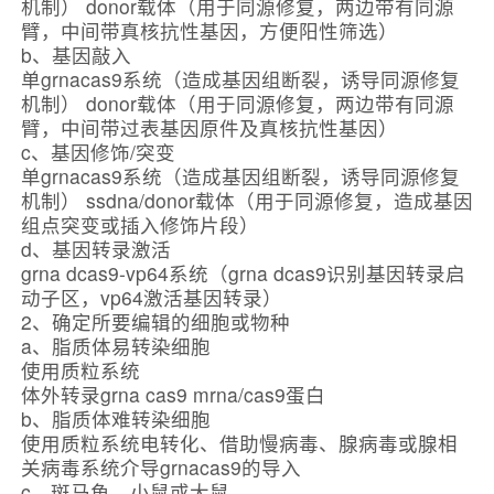
机制） donor载体（用于同源修复，两边带有同源
臂，中间带真核抗性基因，方便阳性筛选）
b、基因敲入
单grnacas9系统（造成基因组断裂，诱导同源修复
机制） donor载体（用于同源修复，两边带有同源
臂，中间带过表基因原件及真核抗性基因）
c、基因修饰/突变
单grnacas9系统（造成基因组断裂，诱导同源修复
机制） ssdna/donor载体（用于同源修复，造成基因
组点突变或插入修饰片段）
d、基因转录激活
grna dcas9-vp64系统（grna dcas9识别基因转录启
动子区，vp64激活基因转录）
2、确定所要编辑的细胞或物种
a、脂质体易转染细胞
使用质粒系统
体外转录grna cas9 mrna/cas9蛋白
b、脂质体难转染细胞
使用质粒系统电转化、借助慢病毒、腺病毒或腺相
关病毒系统介导grnacas9的导入
c、斑马鱼、小鼠或大鼠