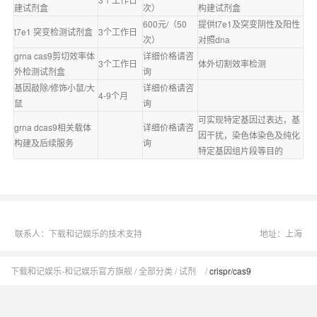
建试剂盒
次）
构建试剂盒
600元/（50
提供t7e1及突变阴性及阳性
t7e1 突变检测试剂盒
3个工作日
次）
对照dna
grna cas9剪切效率体
详细价格请咨
3个工作日
体外切割效率检测
外检测试剂盒
询
基因敲除/修饰小鼠/大
详细价格请咨
4-9个月
鼠
询
可实现特定基因过表达，基
grna dcas9相关载体
详细价格请咨
因干扰，染色体染色及纯化
构建及后续服务
询
特定基因组片段等目的
联系人：下载和记娱乐的技术支持
地址：上海
下载和记娱乐-和记娱乐官方旗舰
全部分类
试剂
crispr/cas9