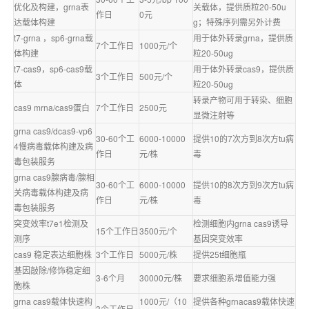
优化及构建，grna表
关载体，提供质粒20-50u
作日
0元
达载体构建
g；特殊序列需另外计费
t7-grna ，sp6-grna载
用于体外转录grna，提供质
7个工作日
1000元/个
体构建
粒20-50ug
t7-cas9，sp6-cas9载
用于体外转录cas9，提供质
3个工作日
500元/个
体
粒20-50ug
转录产物可用于转染、细胞
cas9 mrna/cas9蛋白
7个工作日
2500元
显微注射等
grna cas9/dcas9-vp6
30-60个工
6000-10000
提供10的7次方到8次方tu病
4慢病毒载体构建及病
作日
元/株
毒
毒包装服务
grna cas9腺病毒/腺相
30-60个工
6000-10000
提供10的8次方到9次方tu病
关病毒载体构建及病
作日
元/株
毒
毒包装服务
突变效率t7e1检测及
检测细胞内grna cas9诱导
15个工作日
3500元/个
测序
基因突变效率
cas9 稳定表达细胞株
3个工作日
5000元/株
提供25t细胞瓶
基因敲除/修饰稳定细
3-6个月
30000元/株
要求细胞系增值能力强
胞株
grna cas9载体快速构
1000元/（10
提供各种grnacas9载体快速
3个工作日