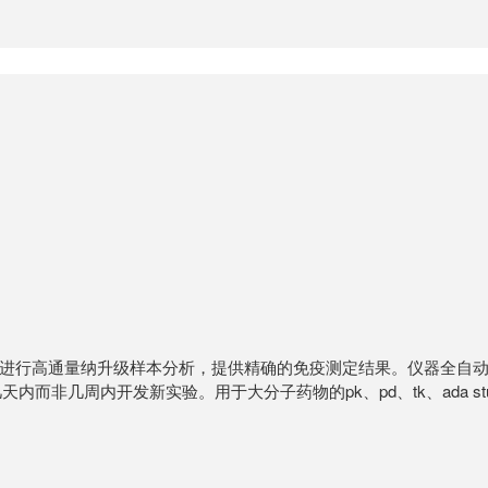
疫分析工作站，可进行高通量纳升级样本分析，提供精确的免疫测定结果。仪
发新实验。用于大分子药物的pk、pd、tk、ada studies、prote