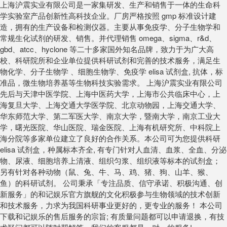
上海沪震实业有限公司是一家集研发、生产和销售于一体的生命科
学实验室产品创新性高科技企业。厂房严格按照 gmp 标准设计建
造，拥有的生产设备和检测仪器。主要从事免疫学、分子生物学和
常规生化试剂的研发、销售。并代理销售 omega、sigma、r&d、
gbd、atcc、hyclone 等二十多家国外知名品牌，致力于为广大高
校、科研院所和企业单位提供科研试剂和完善的技术服务，满足生
物化学、分子生物学 、细胞生物学、免疫学 elisa 试剂盒, 抗体，标
准品，微生物培养基等生物科技实验需求。 上海沪震实业有限公司
先后与天津中医学院、上海中医药大学，上海市公共临床中心，上
海复旦大学、上海交通大学医学院、北京动物园，上海交通大学、
华东师范大学、第二军医大学、南京大学，暨南大学，南京工业大
学，曙光医院、华山医院、瑞金医院、上海有机研究所、中科院上
海分院等多家单位建立了良好的合作关系。本公司可为您提供科研
elisa 试剂盒，种属标本齐全, 有专门针对人血清、血浆、全血、分泌
物、尿液、细胞培养上清液、组织匀浆、组织液等标本的试剂盒；
另有针对各种动物（鼠、兔、牛、马、鸡、猪、狗、山羊、猴、
鱼）的科研试剂。 公司秉承「专注品质、信守承诺、积极沟通、创
新服务」的和记娱乐官方旗舰的文化积极参与生物领域的技术创新
和技术服务，力求为我国科研事业更好的，更专业的服务！ 本公司
下载和记娱乐的售后服务的宗旨; 有质量问题都可以申请退换，有技